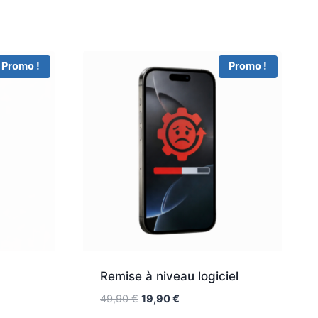
Promo !
Promo !
Remise à niveau logiciel
49,90
€
19,90
€