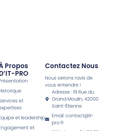
À Propos
Contactez Nous
D’IT-PRO
Nous serions ravis de
Présentation
vous entendre !
Historique
Adresse : 19 Rue du
Grand Moulin, 42000
Services et
Saint-Étienne
expertises
Email: contact@it-
Équipe et leadership
pro.fr
Engagement et