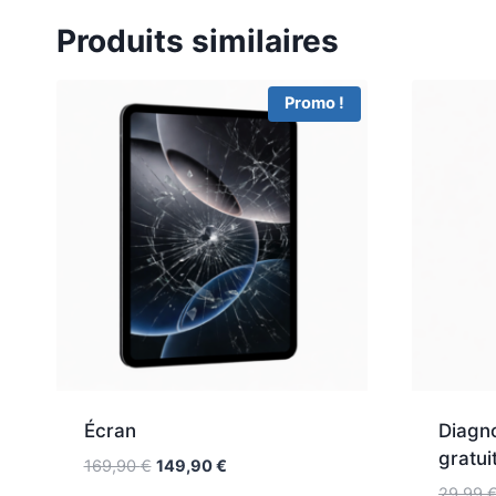
Produits similaires
Promo !
Écran
Diagno
gratui
169,90
€
149,90
€
29,99