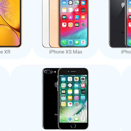
ne XR
iPhone XS Max
iPho