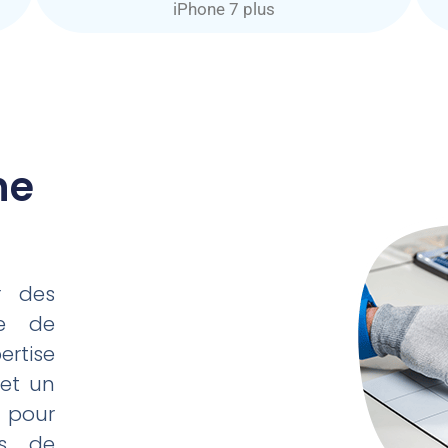
iPhone 7 plus
ne
r des
ne de
ertise
 et un
 pour
ns de