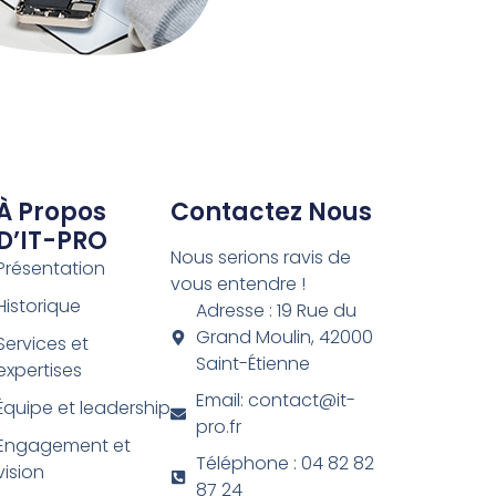
À Propos
Contactez Nous
D’IT-PRO
Nous serions ravis de
Présentation
vous entendre !
Historique
Adresse : 19 Rue du
Grand Moulin, 42000
Services et
Saint-Étienne
expertises
Email: contact@it-
Équipe et leadership
pro.fr
Engagement et
Téléphone : 04 82 82
vision
87 24