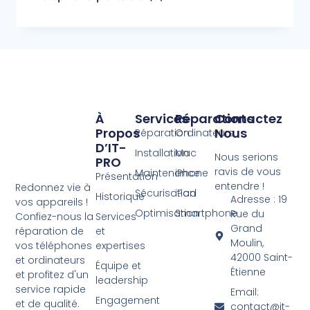
À
Services
Réparations
Contactez
Propos
Nous
Réparation
Ordinateurs
D’IT-
Installation
Mac
Nous serions
PRO
ravis de vous
Maintenance
iPhone
Présentation
entendre !
Redonnez vie à
Sécurisation
iPad
Historique
Adresse : 19
vos appareils !
Optimisation
Smartphone
Rue du
Services
Confiez-nous la
Grand
et
réparation de
Moulin,
expertises
vos téléphones
42000 Saint-
et ordinateurs
Équipe et
Étienne
et profitez d'un
leadership
service rapide
Email:
Engagement
et de qualité.
contact@it-