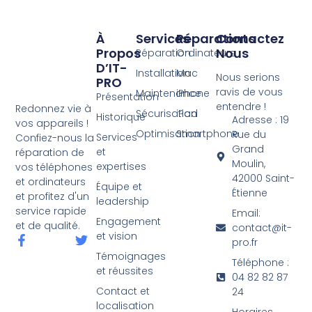
À
Services
Réparations
Contactez
Propos
Nous
Réparation
Ordinateurs
D’IT-
Installation
Mac
Nous serions
PRO
ravis de vous
Maintenance
iPhone
Présentation
entendre !
Redonnez vie à
Sécurisation
iPad
Historique
Adresse : 19
vos appareils !
Optimisation
Smartphone
Rue du
Services
Confiez-nous la
Grand
et
réparation de
Moulin,
expertises
vos téléphones
42000 Saint-
et ordinateurs
Équipe et
Étienne
et profitez d'un
leadership
service rapide
Email:
Engagement
et de qualité.
contact@it-
et vision
pro.fr
Témoignages
Téléphone :
et réussites
04 82 82 87
Contact et
24
localisation
Horaires