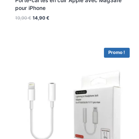
Porte-cartes en cuir Apple avec MagSafe
pour iPhone
19,90
€
14,90
€
Promo !