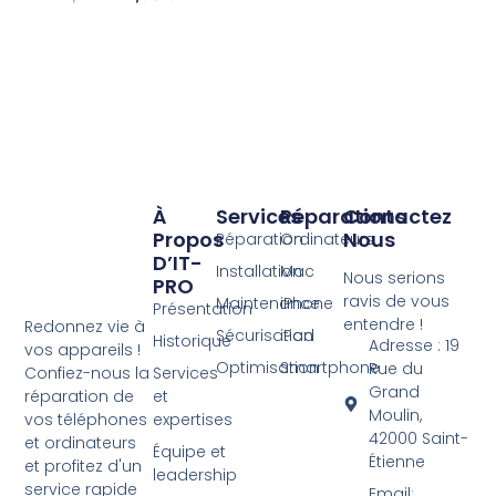
À
Services
Réparations
Contactez
Propos
Nous
Réparation
Ordinateurs
D’IT-
Installation
Mac
Nous serions
PRO
ravis de vous
Maintenance
iPhone
Présentation
entendre !
Redonnez vie à
Sécurisation
iPad
Historique
Adresse : 19
vos appareils !
Optimisation
Smartphone
Rue du
Services
Confiez-nous la
Grand
et
réparation de
Moulin,
expertises
vos téléphones
42000 Saint-
et ordinateurs
Équipe et
Étienne
et profitez d'un
leadership
service rapide
Email: