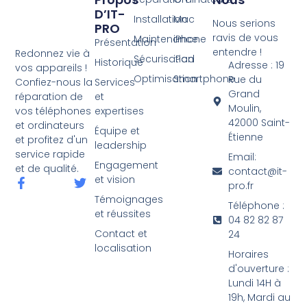
D’IT-
Installation
Mac
Nous serions
PRO
ravis de vous
Maintenance
iPhone
Présentation
entendre !
Redonnez vie à
Sécurisation
iPad
Historique
Adresse : 19
vos appareils !
Optimisation
Smartphone
Rue du
Services
Confiez-nous la
Grand
et
réparation de
Moulin,
expertises
vos téléphones
42000 Saint-
et ordinateurs
Équipe et
Étienne
et profitez d'un
leadership
service rapide
Email:
Engagement
et de qualité.
contact@it-
et vision
pro.fr
Témoignages
Téléphone :
et réussites
04 82 82 87
Contact et
24
localisation
Horaires
d'ouverture :
Lundi 14H à
19h, Mardi au