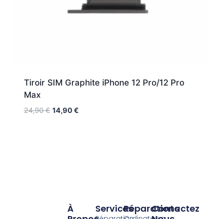
Tiroir SIM Graphite iPhone 12 Pro/12 Pro
Max
24,90
€
14,90
€
À
Services
Réparations
Contactez
Propos
Nous
Réparation
Ordinateurs