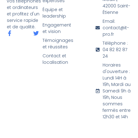
expertises
vos téléphones
42000 Saint-
et ordinateurs
Équipe et
Étienne
et profitez d'un
leadership
service rapide
Email:
Engagement
et de qualité.
contact@it-
et vision
pro.fr
Témoignages
Téléphone :
et réussites
04 82 82 87
Contact et
24
localisation
Horaires
d'ouverture :
Lundi 14H à
19h, Mardi au
Samedi 9h à
19h, Nous
sommes
fermés entre
12h30 et 14h