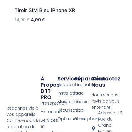
Tiroir SIM Bleu iPhone XR
14,90
€
4,90
€
À
Services
Réparations
Contactez
Propos
Nous
Réparation
Ordinateurs
D’IT-
Installation
Mac
Nous serions
PRO
ravis de vous
Maintenance
iPhone
Présentation
entendre !
Redonnez vie à
Sécurisation
iPad
Historique
Adresse : 19
vos appareils !
Optimisation
Smartphone
Rue du
Services
Confiez-nous la
Grand
et
réparation de
Moulin,