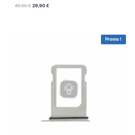
49,90
€
29,90
€
Promo !