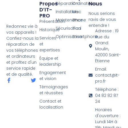
Propos
Nous
Réparation
Ordinateurs
D’IT-
Installation
Mac
Nous serions
PRO
ravis de vous
Maintenance
iPhone
Présentation
entendre !
Redonnez vie à
Sécurisation
iPad
Historique
Adresse : 19
vos appareils !
Optimisation
Smartphone
Rue du
Services
Confiez-nous la
Grand
et
réparation de
Moulin,
expertises
vos téléphones
42000 Saint-
et ordinateurs
Équipe et
Étienne
et profitez d'un
leadership
service rapide
Email:
Engagement
et de qualité.
contact@it-
et vision
pro.fr
Témoignages
Téléphone :
et réussites
04 82 82 87
Contact et
24
localisation
Horaires
d'ouverture :
Lundi 14H à
19h, Mardi au