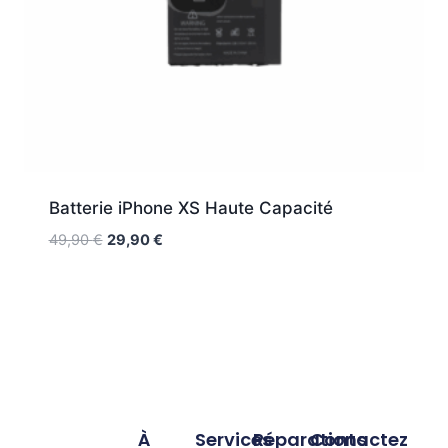
Batterie iPhone XS Haute Capacité
49,90
€
29,90
€
À
Services
Réparations
Contactez