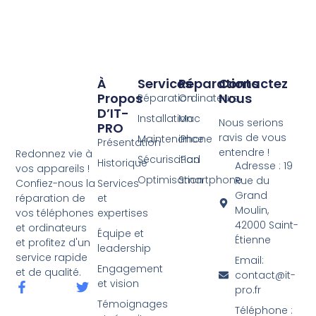
À
Services
Réparations
Contactez
Propos
Nous
Réparation
Ordinateurs
D’IT-
Installation
Mac
Nous serions
PRO
ravis de vous
Maintenance
iPhone
Présentation
entendre !
Redonnez vie à
Sécurisation
iPad
Historique
Adresse : 19
vos appareils !
Optimisation
Smartphone
Rue du
Services
Confiez-nous la
Grand
et
réparation de
Moulin,
expertises
vos téléphones
42000 Saint-
et ordinateurs
Équipe et
Étienne
et profitez d'un
leadership
service rapide
Email:
Engagement
et de qualité.
contact@it-
et vision
pro.fr
Témoignages
Téléphone :