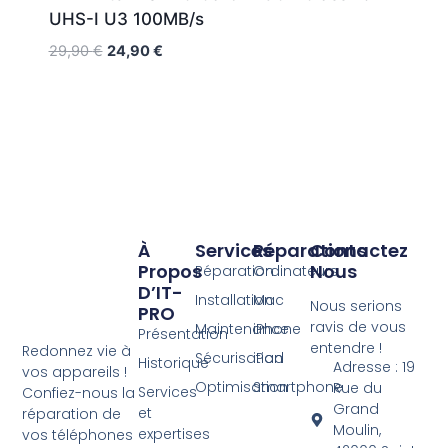
UHS-I U3 100MB/s
29,90
€
24,90
€
À
Services
Réparations
Contactez
Propos
Nous
Réparation
Ordinateurs
D’IT-
Installation
Mac
Nous serions
PRO
ravis de vous
Maintenance
iPhone
Présentation
entendre !
Redonnez vie à
Sécurisation
iPad
Historique
Adresse : 19
vos appareils !
Optimisation
Smartphone
Rue du
Services
Confiez-nous la
Grand
et
réparation de
Moulin,
expertises
vos téléphones