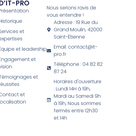
D’IT-PRO
Nous serions ravis de
Présentation
vous entendre !
Historique
Adresse : 19 Rue du
Grand Moulin, 42000
Services et
Saint-Étienne
expertises
Email: contact@it-
Équipe et leadership
pro.fr
Engagement et
Téléphone : 04 82 82
vision
87 24
Témoignages et
Horaires d'ouverture
réussites
: Lundi 14H à 19h,
Contact et
Mardi au Samedi 9h
localisation
à 19h, Nous sommes
fermés entre 12h30
et 14h