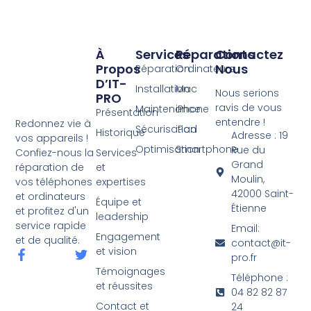
À
Services
Réparations
Contactez
Propos
Nous
Réparation
Ordinateurs
D’IT-
Installation
Mac
Nous serions
PRO
ravis de vous
Maintenance
iPhone
Présentation
entendre !
Redonnez vie à
Sécurisation
iPad
Historique
Adresse : 19
vos appareils !
Optimisation
Smartphone
Rue du
Services
Confiez-nous la
Grand
et
réparation de
Moulin,
expertises
vos téléphones
42000 Saint-
et ordinateurs
Équipe et
Étienne
et profitez d'un
leadership
service rapide
Email:
Engagement
et de qualité.
contact@it-
et vision
pro.fr
Témoignages
Téléphone :
et réussites
04 82 82 87
Contact et
24