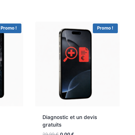
Promo !
Promo !
Diagnostic et un devis
gratuits
29,99
€
0,00
€