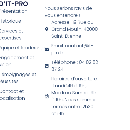
D’IT-PRO
Nous serions ravis de
Présentation
vous entendre !
Historique
Adresse : 19 Rue du
Grand Moulin, 42000
Services et
Saint-Étienne
expertises
Email: contact@it-
Équipe et leadership
pro.fr
Engagement et
Téléphone : 04 82 82
vision
87 24
Témoignages et
Horaires d'ouverture
réussites
: Lundi 14H à 19h,
Contact et
Mardi au Samedi 9h
localisation
à 19h, Nous sommes
fermés entre 12h30
et 14h