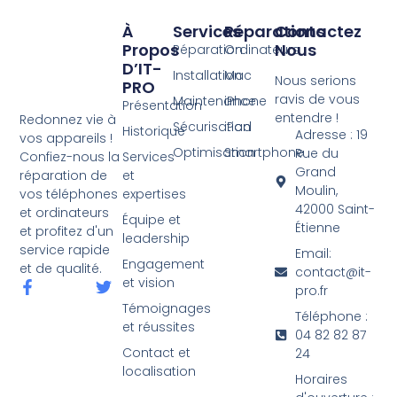
À
Services
Réparations
Contactez
Propos
Nous
Réparation
Ordinateurs
D’IT-
Installation
Mac
Nous serions
PRO
ravis de vous
Maintenance
iPhone
Présentation
entendre !
Redonnez vie à
Sécurisation
iPad
Historique
Adresse : 19
vos appareils !
Optimisation
Smartphone
Rue du
Services
Confiez-nous la
Grand
et
réparation de
Moulin,
expertises
vos téléphones
42000 Saint-
et ordinateurs
Équipe et
Étienne
et profitez d'un
leadership
service rapide
Email:
Engagement
et de qualité.
contact@it-
et vision
pro.fr
Témoignages
Téléphone :
et réussites
04 82 82 87
Contact et
24
localisation
Horaires