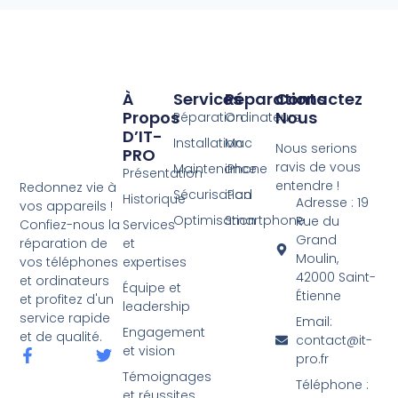
À
Services
Réparations
Contactez
Propos
Nous
Réparation
Ordinateurs
D’IT-
Installation
Mac
Nous serions
PRO
ravis de vous
Maintenance
iPhone
Présentation
entendre !
Redonnez vie à
Sécurisation
iPad
Historique
Adresse : 19
vos appareils !
Optimisation
Smartphone
Rue du
Services
Confiez-nous la
Grand
et
réparation de
Moulin,
expertises
vos téléphones
42000 Saint-
et ordinateurs
Équipe et
Étienne
et profitez d'un
leadership
service rapide
Email:
Engagement
et de qualité.
contact@it-
et vision
pro.fr
Témoignages
Téléphone :
et réussites