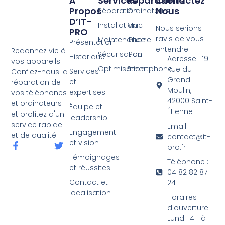
À
Services
Réparations
Contactez
Propos
Nous
Réparation
Ordinateurs
D’IT-
Installation
Mac
Nous serions
PRO
ravis de vous
Maintenance
iPhone
Présentation
entendre !
Redonnez vie à
Sécurisation
iPad
Historique
Adresse : 19
vos appareils !
Optimisation
Smartphone
Rue du
Services
Confiez-nous la
Grand
et
réparation de
Moulin,
expertises
vos téléphones
42000 Saint-
et ordinateurs
Équipe et
Étienne
et profitez d'un
leadership
service rapide
Email:
Engagement
et de qualité.
contact@it-
et vision
pro.fr
Témoignages
Téléphone :
et réussites
04 82 82 87
Contact et
24
localisation
Horaires
d'ouverture :
Lundi 14H à