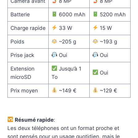
Caméra avant
8 MP
8 MP
Batterie
6000 mAh
5200 mAh
Charge rapide
33 W
15 W
Poids
~205 g
~193 g
Prise jack
Oui
Oui
Extension
Jusqu’à 1
Oui
microSD
To
Prix moyen
~149 €
~129 €
Résumé rapide
:
Les deux téléphones ont un format proche et
sont pensés pour un usage quotidien, mais le