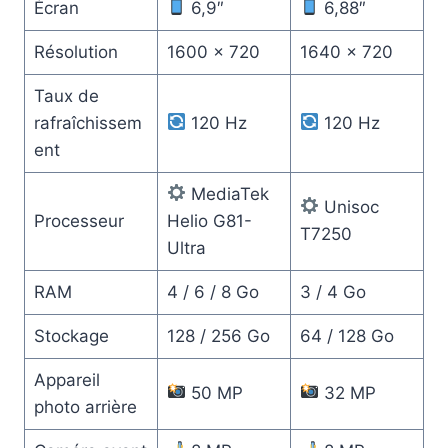
Écran
6,9″
6,88″
Résolution
1600 × 720
1640 × 720
Taux de
rafraîchissem
120 Hz
120 Hz
ent
MediaTek
Unisoc
Processeur
Helio G81-
T7250
Ultra
RAM
4 / 6 / 8 Go
3 / 4 Go
Stockage
128 / 256 Go
64 / 128 Go
Appareil
50 MP
32 MP
photo arrière