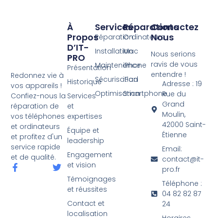
À
Services
Réparations
Contactez
Propos
Nous
Réparation
Ordinateurs
D’IT-
Installation
Mac
Nous serions
PRO
ravis de vous
Maintenance
iPhone
Présentation
entendre !
Redonnez vie à
Sécurisation
iPad
Historique
Adresse : 19
vos appareils !
Optimisation
Smartphone
Rue du
Services
Confiez-nous la
Grand
et
réparation de
Moulin,
expertises
vos téléphones
42000 Saint-
et ordinateurs
Équipe et
Étienne
et profitez d'un
leadership
service rapide
Email:
Engagement
et de qualité.
contact@it-
et vision
pro.fr
Témoignages
Téléphone :
et réussites
04 82 82 87
Contact et
24
localisation
Horaires