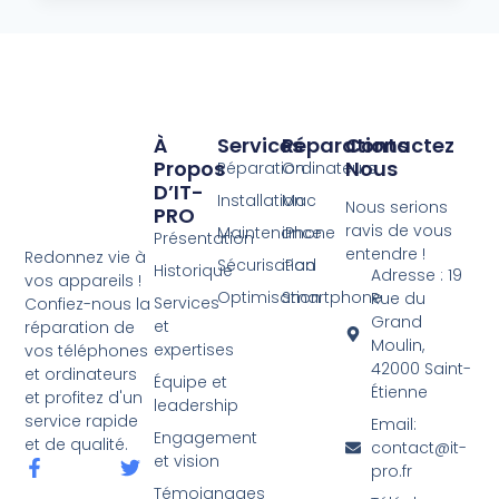
À
Services
Réparations
Contactez
Propos
Nous
Réparation
Ordinateurs
D’IT-
Installation
Mac
Nous serions
PRO
ravis de vous
Maintenance
iPhone
Présentation
entendre !
Redonnez vie à
Sécurisation
iPad
Historique
Adresse : 19
vos appareils !
Optimisation
Smartphone
Rue du
Services
Confiez-nous la
Grand
et
réparation de
Moulin,
expertises
vos téléphones
42000 Saint-
et ordinateurs
Équipe et
Étienne
et profitez d'un
leadership
service rapide
Email:
Engagement
et de qualité.
contact@it-
et vision
pro.fr
Témoignages