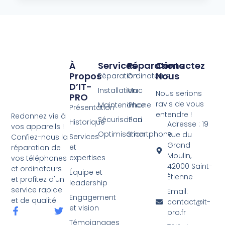
À
Services
Réparations
Contactez
Propos
Nous
Réparation
Ordinateurs
D’IT-
Installation
Mac
Nous serions
PRO
ravis de vous
Maintenance
iPhone
Présentation
entendre !
Redonnez vie à
Sécurisation
iPad
Historique
Adresse : 19
vos appareils !
Optimisation
Smartphone
Rue du
Services
Confiez-nous la
Grand
et
réparation de
Moulin,
expertises
vos téléphones
42000 Saint-
et ordinateurs
Équipe et
Étienne
et profitez d'un
leadership
service rapide
Email:
Engagement
et de qualité.
contact@it-
et vision
pro.fr
Témoignages