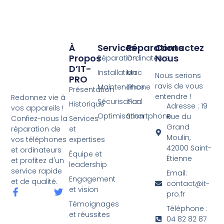
À
Services
Réparations
Contactez
Propos
Nous
Réparation
Ordinateurs
D’IT-
Installation
Mac
Nous serions
PRO
ravis de vous
Maintenance
iPhone
Présentation
entendre !
Redonnez vie à
Sécurisation
iPad
Historique
Adresse : 19
vos appareils !
Optimisation
Smartphone
Rue du
Services
Confiez-nous la
Grand
et
réparation de
Moulin,
expertises
vos téléphones
42000 Saint-
et ordinateurs
Équipe et
Étienne
et profitez d'un
leadership
service rapide
Email:
Engagement
et de qualité.
contact@it-
et vision
pro.fr
Témoignages
Téléphone :
et réussites
04 82 82 87