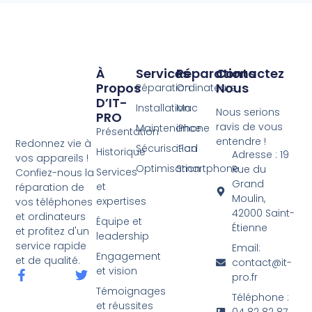
À
Services
Réparations
Contactez
Propos
Nous
Réparation
Ordinateurs
D’IT-
Installation
Mac
Nous serions
PRO
ravis de vous
Maintenance
iPhone
Présentation
entendre !
Redonnez vie à
Sécurisation
iPad
Historique
Adresse : 19
vos appareils !
Optimisation
Smartphone
Rue du
Services
Confiez-nous la
Grand
et
réparation de
Moulin,
expertises
vos téléphones
42000 Saint-
et ordinateurs
Équipe et
Étienne
et profitez d'un
leadership
service rapide
Email:
Engagement
et de qualité.
contact@it-
et vision
pro.fr
Témoignages
Téléphone :
et réussites
04 82 82 87